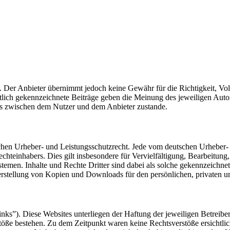
t. Der Anbieter übernimmt jedoch keine Gewähr für die Richtigkeit, Voll
ntlich gekennzeichnete Beiträge geben die Meinung des jeweiligen Auto
is zwischen dem Nutzer und dem Anbieter zustande.
tschen Urheber- und Leistungsschutzrecht. Jede vom deutschen Urheber-
echteinhabers. Dies gilt insbesondere für Vervielfältigung, Bearbeitu
men. Inhalte und Rechte Dritter sind dabei als solche gekennzeichnet.
e Herstellung von Kopien und Downloads für den persönlichen, privaten u
nks”). Diese Websites unterliegen der Haftung der jeweiligen Betreiber
öße bestehen. Zu dem Zeitpunkt waren keine Rechtsverstöße ersichtlich.