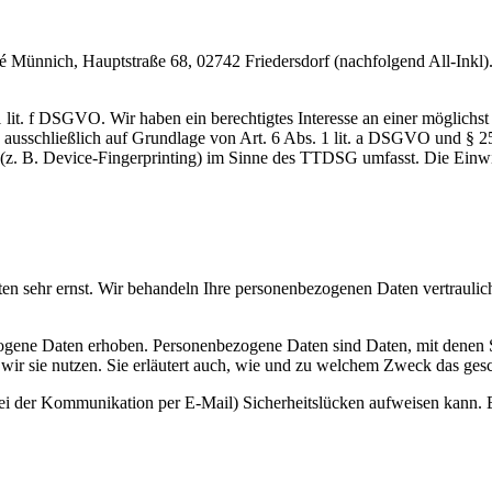
nnich, Hauptstraße 68, 02742 Friedersdorf (nachfolgend All-Inkl). 
lit. f DSGVO. Wir haben ein berechtigtes Interesse an einer möglichst 
ng ausschließlich auf Grundlage von Art. 6 Abs. 1 lit. a DSGVO und §
(z. B. Device-Fingerprinting) im Sinne des TTDSG umfasst. Die Einwill
ten sehr ernst. Wir behandeln Ihre personenbezogenen Daten vertrauli
ene Daten erhoben. Personenbezogene Daten sind Daten, mit denen Sie
wir sie nutzen. Sie erläutert auch, wie und zu welchem Zweck das gesc
bei der Kommunikation per E-Mail) Sicherheitslücken aufweisen kann. E