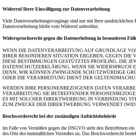
Widerruf Ihrer Einwilligung zur Datenverarbeitung
Viele Datenverarbeitungsvorgänge sind nur mit Ihrer ausdrücklichen E
Datenverarbeitung bleibt vom Widerruf unberührt.
Widerspruchsrecht gegen die Datenerhebung in besonderen Fäl
WENN DIE DATENVERARBEITUNG AUF GRUNDLAGE VON ART
IHRER BESONDEREN SITUATION ERGEBEN, GEGEN DIE 
DIESE BESTIMMUNGEN GESTÜTZTES PROFILING. DIE J
DATENSCHUTZERKLÄRUNG. WENN SIE WIDERSPRUCH EI
DENN, WIR KÖNNEN ZWINGENDE SCHUTZWÜRDIGE GRÜN
ODER DIE VERARBEITUNG DIENT DER GELTENDMACHUN
WERDEN IHRE PERSONENBEZOGENEN DATEN VERARBEITE
VERARBEITUNG SIE BETREFFENDER PERSONENBEZOGEN
ES MIT SOLCHER DIREKTWERBUNG IN VERBINDUNG ST
ZUM ZWECKE DER DIREKTWERBUNG VERWENDET (WIDERS
Beschwerde­recht bei der zuständigen Aufsichts­behörde
Im Falle von Verstößen gegen die DSGVO steht den Betroffenen ein Be
des Orts des mutmaßlichen Verstoßes zu. Das Beschwerderecht besteht