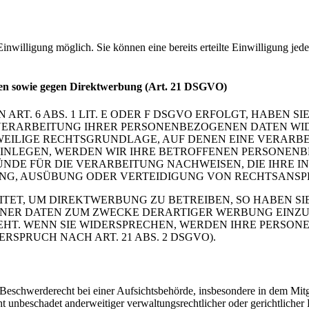
inwilligung möglich. Sie können eine bereits erteilte Einwilligung jed
len sowie gegen Direktwerbung (Art. 21 DSGVO)
. 6 ABS. 1 LIT. E ODER F DSGVO ERFOLGT, HABEN SIE
VERARBEITUNG IHRER PERSONENBEZOGENEN DATEN WIDE
EWEILIGE RECHTSGRUNDLAGE, AUF DENEN EINE VERARBE
NLEGEN, WERDEN WIR IHRE BETROFFENEN PERSONENBE
DE FÜR DIE VERARBEITUNG NACHWEISEN, DIE IHRE IN
G, AUSÜBUNG ODER VERTEIDIGUNG VON RECHTSANSPRÜC
T, UM DIREKTWERBUNG ZU BETREIBEN, SO HABEN SIE
ER DATEN ZUM ZWECKE DERARTIGER WERBUNG EINZULEG
EHT. WENN SIE WIDERSPRECHEN, WERDEN IHRE PERSO
PRUCH NACH ART. 21 ABS. 2 DSGVO).
schwerderecht bei einer Aufsichtsbehörde, insbesondere in dem Mitgli
 unbeschadet anderweitiger verwaltungsrechtlicher oder gerichtlicher 